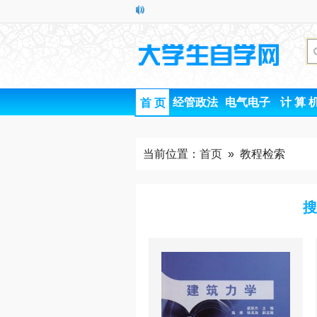
经管政法
电气电子
计 算 
首 页
当前位置：
首页
» 教程检索
搜