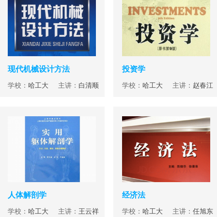
现代机械设计方法
投资学
学校：
哈工大
主讲：
白清顺
学校：
哈工大
主讲：
赵春江
人体解剖学
经济法
学校：
哈工大
主讲：
王云祥
学校：
哈工大
主讲：
任旭东