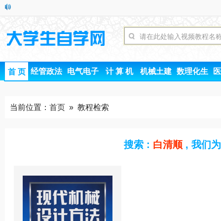
经管政法
电气电子
计 算 机
机械土建
数理化生
医
首 页
当前位置：
首页
» 教程检索
搜索 :
白清顺
, 我们