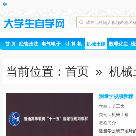
首 页
经管政法
电气电子
计 算 机
数理化生
医
机械土建
当前位置：
首页
»
机械
测量学视频教程
学校：
哈工大
类别：
机械土建
时间
教程简介：
测量学是研究地球