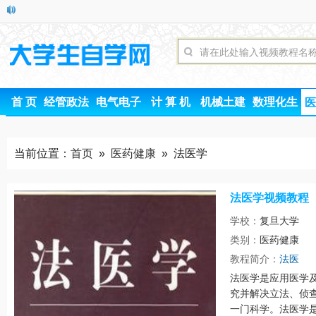
首 页
经管政法
电气电子
计 算 机
机械土建
数理化生
医
当前位置：
首页
»
医药健康
» 法医学
法医学视频教程
学校：
复旦大学
类别：
医药健康
时间
教程简介：
法医
法医学是应用医学
究并解决立法、侦
一门科学。法医学