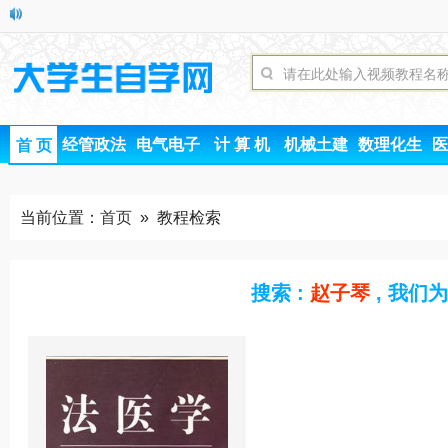
经管政法
电气电子
计 算 机
机械土建
数理化生
医
首 页
当前位置：
首页
» 教程检索
搜索 :
赵子琴
, 我们