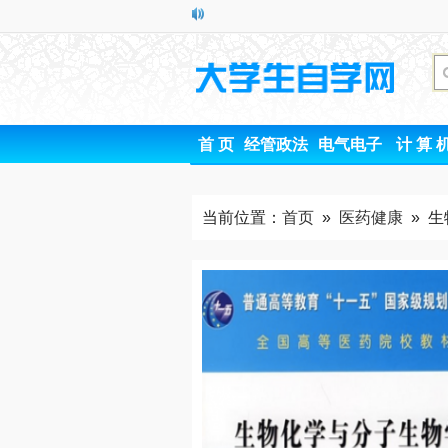
首 页
经管政法
电气电子
计 算 
当前位置：
首页
»
医药健康
» 