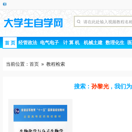
经管政法
电气电子
计 算 机
机械土建
数理化生
医
首 页
当前位置：
首页
» 教程检索
搜索 :
孙黎光
, 我们