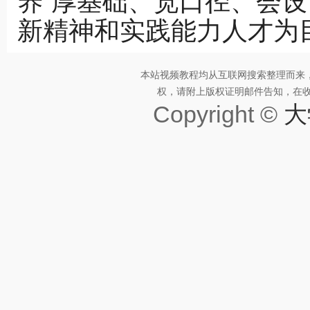
养“厚基础、宽口径、会设
新精神和实践能力人才为
本站视频教程均从互联网搜索整理而来
权，请附上版权证明邮件告知，在收到邮
Copyright ©
大