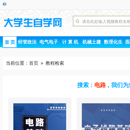
经管政法
电气电子
计 算 机
机械土建
数理化生
医
首 页
当前位置：
首页
» 教程检索
搜索 :
电路
, 我们