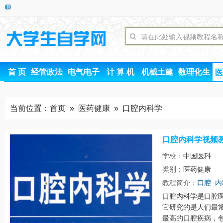
首 页
经管政法
电气电子
计 算 机
机械土建
数理化生
医
当前位置：
首页
»
医药健康
» 口腔内科学
口腔内科学视频
学校：
中国医科
类别：
医药健康
时间
教程简介：
口腔
内
口腔内科学是口腔
它研究的是人们最
最高的口腔疾病，