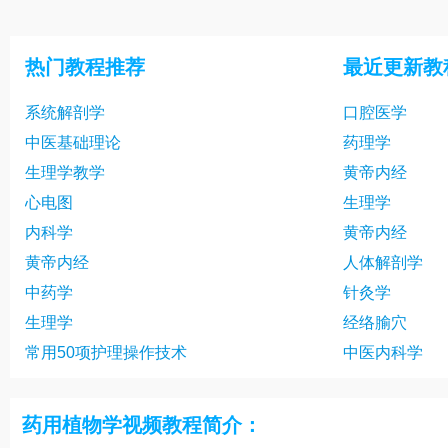
22 蔷薇科
23 蝶形花亚
25 五加科药用植物
26 山茱萸科
热门教程推荐
最近更新教
28 马鞭草科
29 玄参科 等
系统解剖学
口腔医学
31 单叶子植物-百合科
32 总结
中医基础理论
药理学
生理学教学
黄帝内经
心电图
生理学
内科学
黄帝内经
黄帝内经
人体解剖学
中药学
针灸学
生理学
经络腧穴
常用50项护理操作技术
中医内科学
药用植物学视频教程简介：