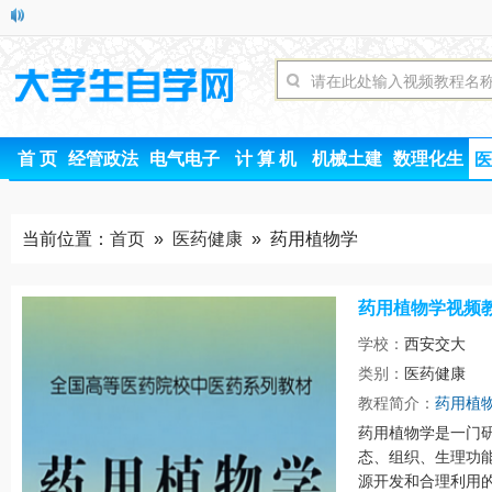
首 页
经管政法
电气电子
计 算 机
机械土建
数理化生
医
当前位置：
首页
»
医药健康
» 药用植物学
药用植物学视频
学校：
西安交大
类别：
医药健康
时间
教程简介：
药用植
药用植物学是一门
态、组织、生理功
源开发和合理利用