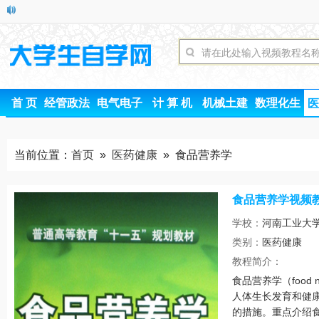
首 页
经管政法
电气电子
计 算 机
机械土建
数理化生
医
当前位置：
首页
»
医药健康
» 食品营养学
食品营养学视频
学校：
河南工业大
类别：
医药健康
时间
教程简介：
食品营养学（food 
人体生长发育和健
的措施。重点介绍