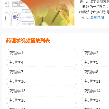
讲。药理学是研究
用机制的一门学科
物质治疗疾病时引
&nb..
查看详细
药理学视频播放列表 :
药理学1
药理学2
药理学4
药理学5
药理学7
药理学8
药理学10
药理学11
药理学13
药理学14
药理学16
药理学17