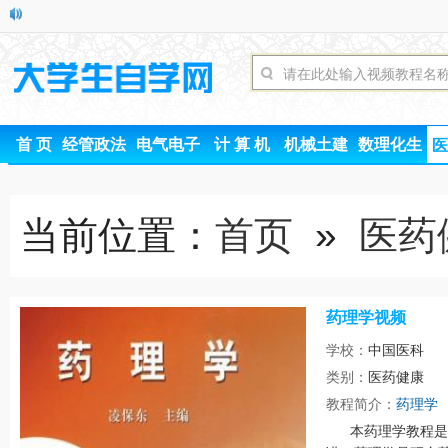
首 页
经管政法
电气电子
计 算 机
机械土建
数理化生
医
当前位置：
首页
»
医药
药理学视频
学校：
中国医科
类别：
医药健康
时间
教程简介：
药理学
本药理学教程是由