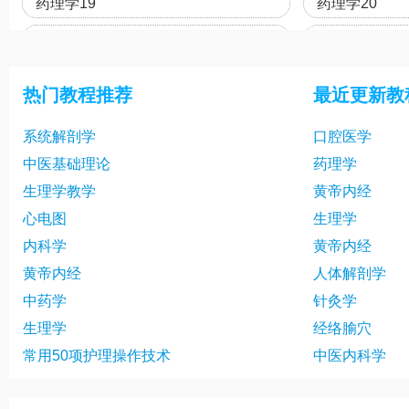
药理学19
药理学20
药理学22
药理学23
药理学25
药理学26
热门教程推荐
最近更新教
药理学28
药理学29
系统解剖学
口腔医学
药理学31
药理学32
中医基础理论
药理学
药理学34
药理学35
生理学教学
黄帝内经
药理学37
药理学38
心电图
生理学
内科学
黄帝内经
药理学40
药理学41
黄帝内经
人体解剖学
药理学43
药理学44
中药学
针灸学
药理学46
药理学47
生理学
经络腧穴
常用50项护理操作技术
中医内科学
药理学49
药理学50
药理学52