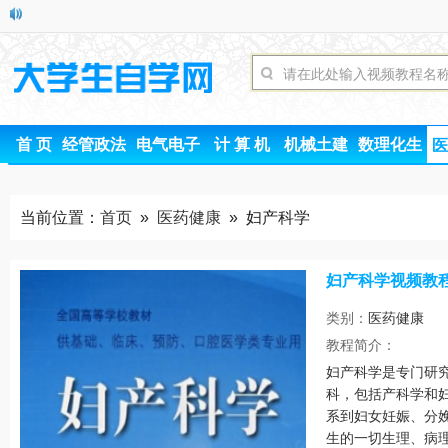
首 页
经管政法
电气电子
计 算 机
机械土建
数理化生
医
当前位置：
首页
»
医药健康
» 妇产科学
妇产科学视频教
类别：
医药健康
时间
教程简介：
妇产科学是专门研
科，包括产科学和
系到妇女妊娠、分
生的一切生理、病