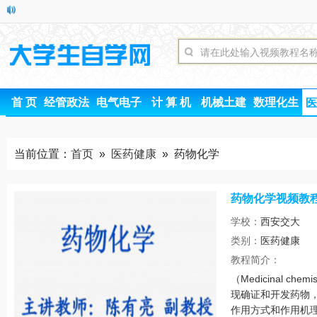
首 页
经管政法
电气电子
计 算 机
机械土建
数理化生
医
当前位置：
首页
»
医药健康
» 药物化学
药物化学视频教
学校：
西安交大
类别：
医药健康
时间
教程简介：
（Medicinal c
现确证和开发药物
作用方式和作用机