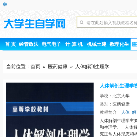
首 页
经管政法
电气电子
计 算 机
机械土建
数理化生
医
当前位置：
首页
»
医药健康
» 人体解剖生理学
人体解剖生理学
学校：
北京大学
类别：
医药健康
时间
教程简介：
人体
解
人体解剖生理学主
和生理学。 人体解剖学
究正常人体形态和