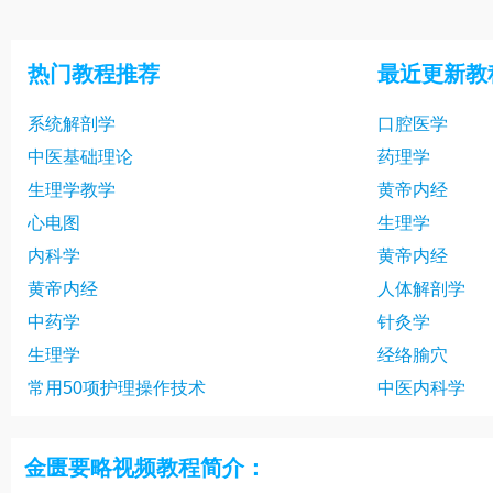
22《金匮要略》第四篇：概述、虐病证
23《金匮要
治
辨证
25《金匮要略》第五篇：历节病证治
26《金匮要
热门教程推荐
最近更新教
（2）
断、小结
28《金匮要略》第六篇：血痹病证治
29《金匮要
系统解剖学
口腔医学
（2）
31《金匮要略》第六篇：虚劳病证治
32《金匮要
中医基础理论
药理学
（3）
（4）
34《金匮要略》第七篇：肺瘘、肺痈证
35《金匮要
生理学教学
黄帝内经
治（1）
治（2）
37《金匮要略》第八篇：奔豚气病证治
38《金匮要
心电图
生理学
篇：胸痹心痛
内科学
黄帝内经
40《金匮要略》第九篇：胸痹病证治
41《金匮要
黄帝内经
人体解剖学
（3）
（2）
43《金匮要略》第十篇：腹满病辨证
44《金匮要
中药学
针灸学
（2）
证治
46《金匮要略》第十篇：寒疝、宿食病
47《金匮要
生理学
经络腧穴
证治
篇：概述、肝
常用50项护理操作技术
中医内科学
49《金匮要略》第十一篇：小结
50《金匮要
52《金匮要略》第十二篇：四饮证治
53《金匮要
金匮要略视频教程简介：
（2）
（3）
55《金匮要略》第十二篇：痰饮治法小
56《金匮要