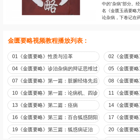
中的“杂病”部分。
名《金匮玉函要略方
论杂病，下卷记在药
金匮要略视频教程播放列表 :
01《金匮要略》性质与沿革
02《金匮要
（1）
04《金匮要略》诊治杂病的辩证思维过
05《金匮要
程
影响
07《金匮要略》第一篇：脏腑经络先后
08《金匮要
病证概述
虚实异治
10《金匮要略》第一篇：论病机、四诊
11《金匮要
举例（1）
13《金匮要略》第二篇：痉病
14《金匮要
（1）
16《金匮要略》第三篇：百合狐惑阴阳
17《金匮要
毒病证治概述
（1）
19《金匮要略》第三篇：狐惑病证治
20《金匮要
（1）
（2）