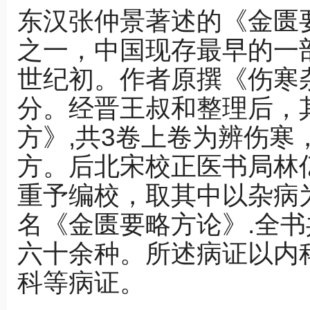
结
利证治
东汉张仲景著述的《金匮
58《金匮要略》第十四篇：水气病
59《金匮要
之一，中国现存最早的一
61《金匮要略》第十四篇：综述黄汗证
62《金匮要
治与现代研究
并治、概述
世纪初。作者原撰《伤寒杂
64《金匮要略》第十五篇：黄疸证治
65《金匮要
（2）
（3）
67《金匮要略》第十六篇：惊悸吐衄
68《金匮要
分。经晋王叔和整理后，
·····概述
治和预后
70《金匮要略》第十七篇：概述、呕血
71《金匮要
方》,共3卷上卷为辨伤
证治（2）
证治（3）
73《金匮要略》第十八篇：疮痈肠痈浸
74《金匮要
方。后北宋校正医书局林
淫病病脉证并治
（2）、第十
76《金匮要略》第二十篇：妊娠常见诸
77《金匮要
重予编校，取其中以杂病
疾证治
病脉证治概述
79《金匮要略》第二十二篇：妇科杂病
80《金匮要
名《金匮要略方论》.全书
概述
证治、结束语
六十余种。所述病证以内
科等病证。