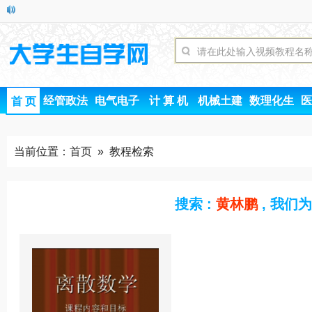
经管政法
电气电子
计 算 机
机械土建
数理化生
医
首 页
当前位置：
首页
» 教程检索
搜索 :
黄林鹏
, 我们