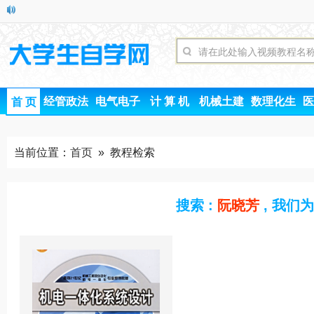
经管政法
电气电子
计 算 机
机械土建
数理化生
医
首 页
当前位置：
首页
» 教程检索
搜索 :
阮晓芳
, 我们