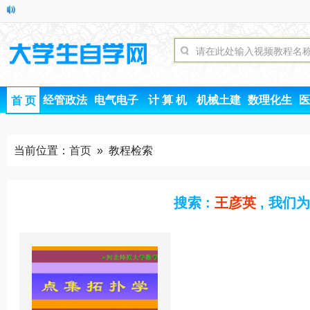
经管政法
电气电子
计 算 机
机械土建
数理化生
医
首 页
当前位置：
首页
» 教程检索
搜索 :
王彦英
, 我们