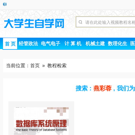
经管政法
电气电子
计 算 机
机械土建
数理化生
医
首 页
当前位置：
首页
» 教程检索
搜索 :
燕彩蓉
, 我们