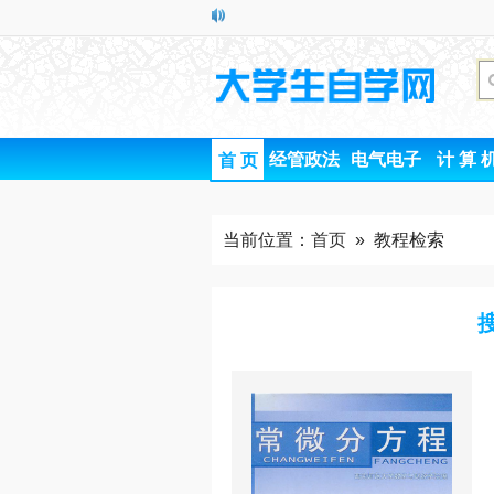
经管政法
电气电子
计 算 
首 页
当前位置：
首页
» 教程检索
搜