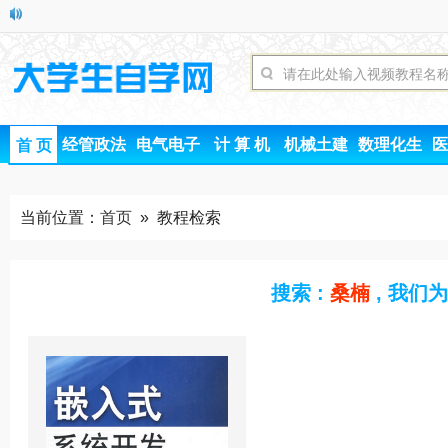
经管政法
电气电子
计 算 机
机械土建
数理化生
医
首 页
当前位置：
首页
» 教程检索
搜索 :
桑楠
, 我们