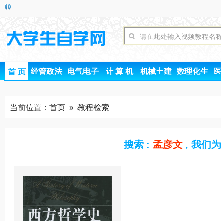
经管政法
电气电子
计 算 机
机械土建
数理化生
医
首 页
当前位置：
首页
» 教程检索
搜索 :
孟彦文
, 我们