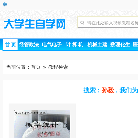
经管政法
电气电子
计 算 机
机械土建
数理化生
医
首 页
当前位置：
首页
» 教程检索
搜索 :
孙毅
, 我们