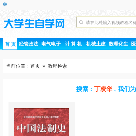
经管政法
电气电子
计 算 机
机械土建
数理化生
医
首 页
当前位置：
首页
» 教程检索
搜索 :
丁凌华
, 我们