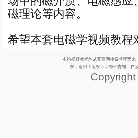
场中的磁介质、电磁感应
磁理论等内容。
希望本套电磁学视频教程
本站视频教程均从互联网搜索整理而来
权，请附上版权证明邮件告知，在收到邮
Copyrigh