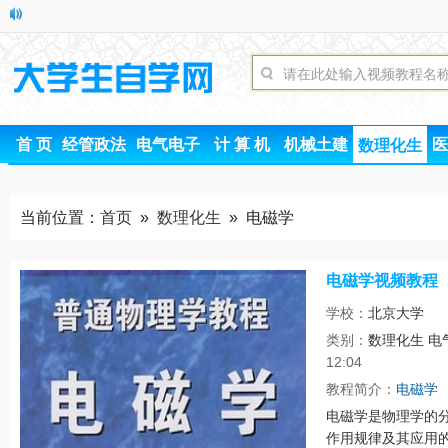
首 页
经管政法
电气电子
计 算 机
机械土建
医
数理化生
当前位置：
首页
»
数理化生
» 电磁学
电磁学视频教程
学校：
北京大学
类别：
数理化生 电
12:04
教程简介：
电磁学
电磁学是物理学的
作用规律及其应用