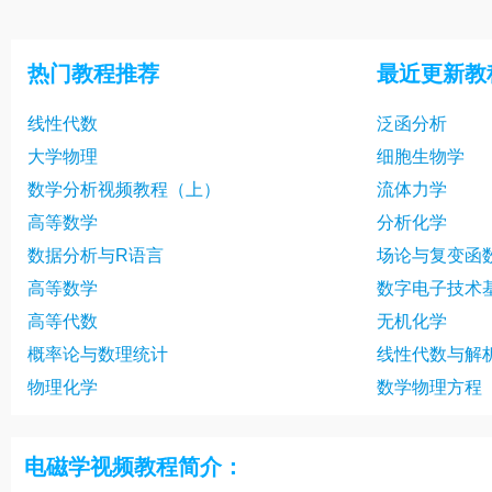
电磁学22讲
电磁学23讲
电磁学25讲
电磁学26讲
热门教程推荐
最近更新教
电磁学28讲
电磁学29讲
线性代数
泛函分析
电磁学31讲
电磁学32讲
大学物理
细胞生物学
电磁学34讲
电磁学35讲
数学分析视频教程（上）
流体力学
电磁学37讲
电磁学38讲
高等数学
分析化学
数据分析与R语言
场论与复变函
电磁学40讲
电磁学41讲
高等数学
数字电子技术
电磁学43讲
电磁学44讲
高等代数
无机化学
电磁学46讲
电磁学47讲
概率论与数理统计
线性代数与解
物理化学
数学物理方程
电磁学49讲
电磁学50讲
电磁学52讲
电磁学53讲
电磁学视频教程简介：
电磁学55讲
电磁学56讲