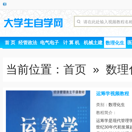
首 页
经管政法
电气电子
计 算 机
机械土建
医
数理化生
当前位置：
首页
»
数理
运筹学视频教程
类别：
数理化生
时间
教程简介：
运筹学是现代管理学
世纪30年代初发展