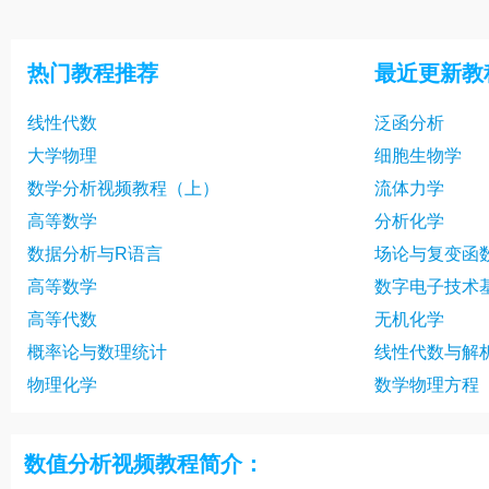
数值分析 20050613a
数值分析 2005
数值分析 20050614a
数值分析 2005
热门教程推荐
最近更新教
数值分析 20050615a2
数值分析 2005
线性代数
泛函分析
数值分析 20050620a
数值分析 2005
大学物理
细胞生物学
数值分析 20050622a
数值分析 2005
数学分析视频教程（上）
流体力学
数值分析 20050624a
数值分析 2005
高等数学
分析化学
数据分析与R语言
场论与复变函
高等数学
数字电子技术
高等代数
无机化学
概率论与数理统计
线性代数与解
物理化学
数学物理方程
数值分析视频教程简介：