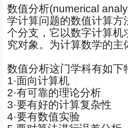
数值分析(numerical a
学计算问题的数值计算方
个分支，它以数字计算机
究对象。为计算数学的主
数值分析这门学科有如下
1·面向计算机
2·有可靠的理论分析
3·要有好的计算复杂性
4·要有数值实验