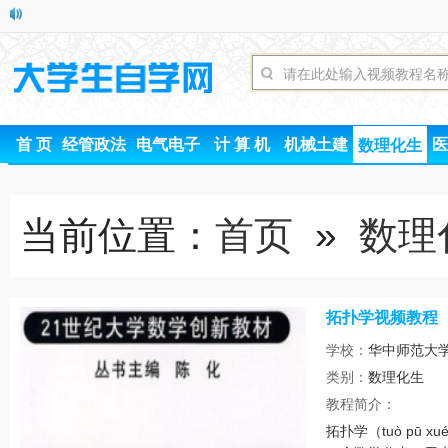
首 页
经管政法
电气电子
计 算 机
机械土建
医
数理化生
当前位置：
首页
»
数理
拓扑学视频教程
学校：
华中师范大
类别：
数理化生
时间
教程简介：
拓扑学（tuò pū x