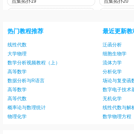
点集拓扑19
点集拓扑20
点集拓扑22
点集拓扑23
点集拓扑25
点集拓扑26
热门教程推荐
最近更新教
点集拓扑28
点集拓扑29
线性代数
泛函分析
点集拓扑31
点集拓扑32
大学物理
细胞生物学
点集拓扑34
点集拓扑35
数学分析视频教程（上）
流体力学
点集拓扑37
点集拓扑38
高等数学
分析化学
数据分析与R语言
场论与复变函
点集拓扑40
高等数学
数字电子技术
高等代数
无机化学
概率论与数理统计
线性代数与解
物理化学
数学物理方程