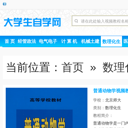
首 页
经管政法
电气电子
计 算 机
机械土建
医
数理化生
当前位置：
首页
»
数理
普通动物学视频
学校：
北京师大
类别：
数理化生
时间
教程简介：
普通动物学是一门