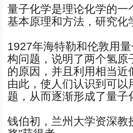
理
量子化学是理论化学的一
量子力学59简并态微扰Ⅱ
量子力学60st
基本原理和方法，研究化
量子力学62氦原子基态
量子力学63
量子力学65量子散射Ⅰ
量子力学67量
量子力学69量子跃迁Ⅲ
量子力学70
1927年海特勒和伦敦用
择定则
量子力学72角动量升降算符Ⅱ自旋概论
量子力学73
构问题，说明了两个氢原
量子力学75习题课－自旋Ⅱ
量子力学76
的原因，并且利用相当近
由此，使人们认识到可以
题，从而逐渐形成了量子
钱伯初，兰州大学资深教