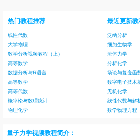
量子力学22箱归一化(9min)
量子力学23
值随时间的变
量子力学25海森堡图象、位力定理
量子力学26
热门教程推荐
最近更新教
量子力学28中心力场薛定谔方程
量子力学29
线性代数
泛函分析
量子力学31变量替换、合流超几何方程
量子力学32
大学物理
细胞生物学
子问题
量子力学34氢原子问题Ⅱ
量子力学35
数学分析视频教程（上）
流体力学
量子力学37表象理论、狄拉克符号
量子力学38
高等数学
分析化学
Ⅰ
数据分析与R语言
场论与复变函
量子力学40表象变换Ⅰ
量子力学42
高等数学
数字电子技术
象之间的公式
量子力学44谐振子的升降算符
量子力学45
高等代数
无机化学
振子问题
量子力学47电子自旋算符的引入
量子力学48
概率论与数理统计
线性代数与解
物理化学
数学物理方程
量子力学50电子的总角动量
量子力学51
量子力学53角动量耦合
量子力学54
量子力学视频教程简介：
量子力学55单粒子近似、泡利不相容原
量子力学57非