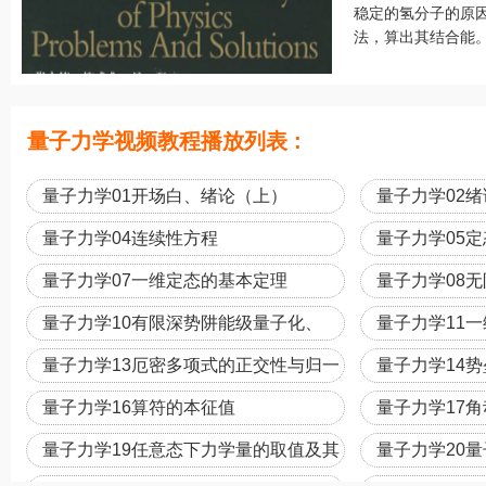
稳定的氢分子的原
法，算出其结合能。
量子力学视频教程播放列表 :
量子力学01开场白、绪论（上）
量子力学02
符
量子力学04连续性方程
量子力学05定
量子力学07一维定态的基本定理
量子力学08
量子力学10有限深势阱能级量子化、
量子力学11
delta势
量子力学13厄密多项式的正交性与归一
量子力学14势
化
量子力学16算符的本征值
量子力学17
量子力学19任意态下力学量的取值及其
量子力学20
概率、对易公式
共同本征态