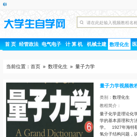
首 页
经管政法
电气电子
计 算 机
机械土建
医
数理化生
当前位置：
首页
»
数理化生
» 量子力学
量子力学视频教
类别：
数理化生
时间
教程简介：
量子化学是理论化
学的基本原理和方
学。 1927年海
氢分子结构问题，