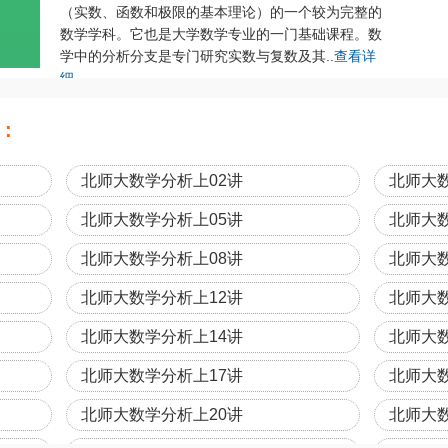
（实数、函数和极限的基本理论）的一个较为完整的
数学学科。它也是大学数学专业的一门基础课程。数
学中的分析分支是专门研究实数与复数及其..
查看详
细
:
北师大数学分析上02讲
北师大数
北师大数学分析上05讲
北师大数
北师大数学分析上08讲
北师大数
北师大数学分析上12讲
北师大数
北师大数学分析上14讲
北师大数
北师大数学分析上17讲
北师大数
北师大数学分析上20讲
北师大数