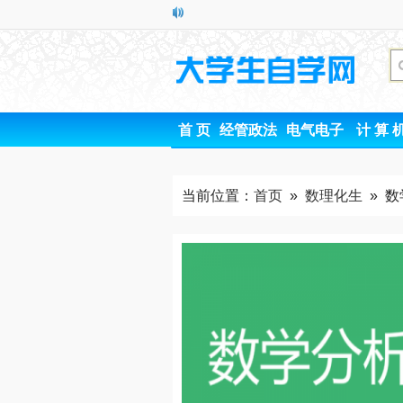
首 页
经管政法
电气电子
计 算 
当前位置：
首页
»
数理化生
» 数