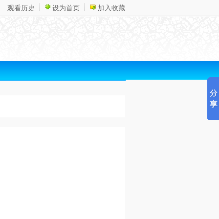
观看历史
设为首页
加入收藏