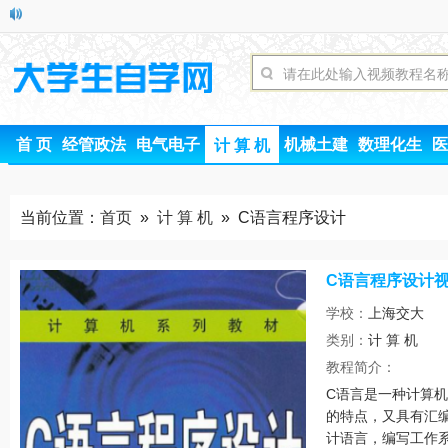
首 页
经管政法
电气电子
机械土建
数理化生
医
计 算 机
当前位置：
首页
»
计 算 机
» C语言程序设计
C语言程序设计
学校：
上海交大
类别：
计 算 机
时间：
教程简介：
C语言是一种计算
的特点，又具有汇
计语言，编写工作