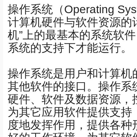
操作系统（Operating 
计算机硬件与软件资源的
机”上的最基本的系统软
系统的支持下才能运行。
操作系统是用户和计算机
其他软件的接口。操作系
硬件、软件及数据资源，
为其它应用软件提供支持
度地发挥作用，提供各种