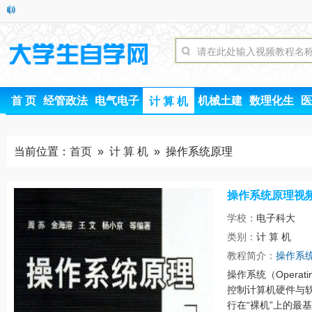
首 页
经管政法
电气电子
机械土建
数理化生
医
计 算 机
当前位置：
首页
»
计 算 机
» 操作系统原理
操作系统原理视
学校：
电子科大
类别：
计 算 机
时间：
教程简介：
操作系
操作系统（Operat
控制计算机硬件与
行在“裸机”上的最