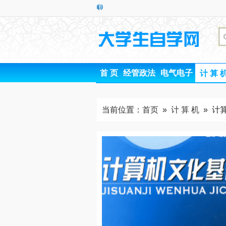
首 页
经管政法
电气电子
计 算 
当前位置：
首页
»
计 算 机
» 计