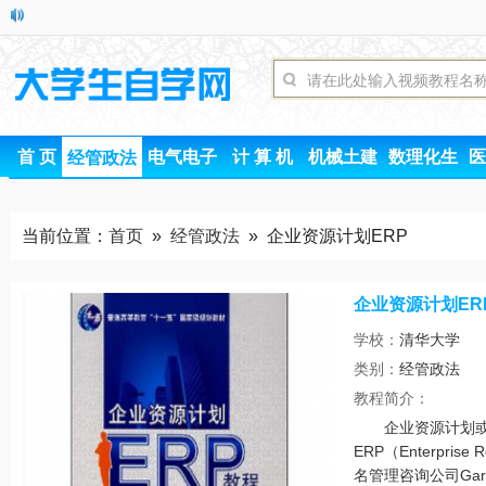
首 页
电气电子
计 算 机
机械土建
数理化生
医
经管政法
当前位置：
首页
»
经管政法
» 企业资源计划ERP
企业资源计划ER
学校：
清华大学
类别：
经管政法
时间
教程简介：
企业资源计划或
ERP（Enterprise
名管理咨询公司Gartn