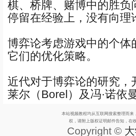
棋、桥牌、赌博中的胜负
停留在经验上，没有向理
博弈论考虑游戏中的个体
它们的优化策略。
近代对于博弈论的研究，开
莱尔（Borel）及冯·诺依曼
本站视频教程均从互联网搜索整理而来
权，请附上版权证明邮件告知，在收到邮
Copyright ©
大