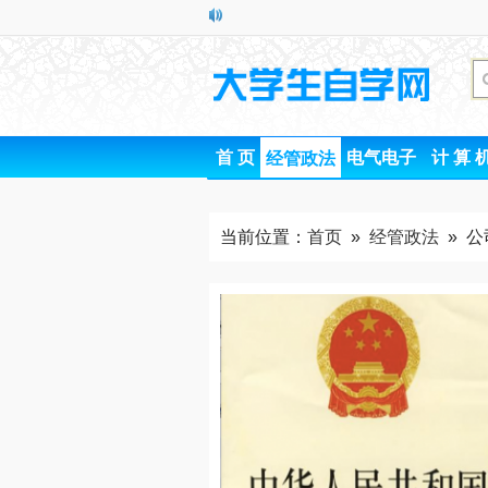
首 页
电气电子
计 算 
经管政法
当前位置：
首页
»
经管政法
» 公