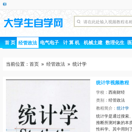
首 页
电气电子
计 算 机
机械土建
数理化生
医
经管政法
当前位置：
首页
»
经管政法
» 统计学
统计学视频教程
学校：
西南财经
类别：
经管政法
时间
教程简介：
统计学
统计学是通过搜索
推断所测对象的本
性科学。其中用到