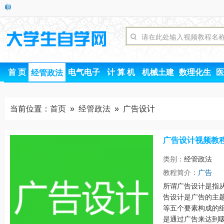
首 页
电气电子
计 算 机
机械土建
数理化生
医
经管政法
当前位置：
首页
»
经管政法
» 广告设计
广告设计视频教
类别：
经管政法
时间
教程简介：
广告
所谓广告设计是指
告设计是广告的主
等五个要素构成的
是通过广告来达到