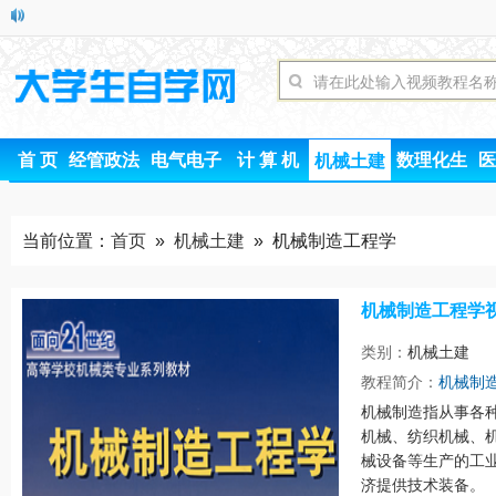
首 页
经管政法
电气电子
计 算 机
数理化生
医
机械土建
当前位置：
首页
»
机械土建
» 机械制造工程学
机械制造工程学
类别：
机械土建
时间
教程简介：
机械制
机械制造指从事各
机械、纺织机械、
械设备等生产的工
济提供技术装备。