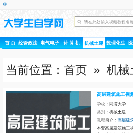
首 页
经管政法
电气电子
计 算 机
数理化生
医
机械土建
当前位置：
首页
»
机械
高层建筑施工视
学校：
同济大学
类别：
机械土建
时间
教程简介：
高层建
本套高层建筑施工