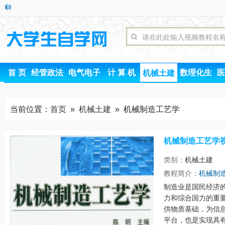
首 页
经管政法
电气电子
计 算 机
数理化生
医
机械土建
当前位置：
首页
»
机械土建
» 机械制造工艺学
机械制造工艺学
类别：
机械土建
时间
教程简介：
机械制
制造业是国民经济
力和综合国力的重
供物质基础，为信
平台，也是实现具