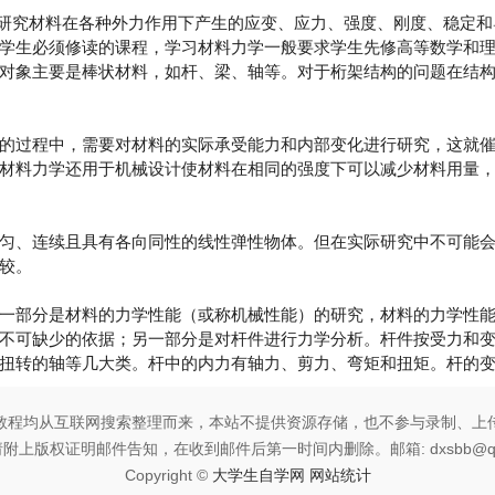
aterials)是研究材料在各种外力作用下产生的应变、应力、强度、刚度
学生必须修读的课程，学习材料力学一般要求学生先修高等数学和
对象主要是棒状材料，如杆、梁、轴等。对于桁架结构的问题在结
的过程中，需要对材料的实际承受能力和内部变化进行研究，这就
材料力学还用于机械设计使材料在相同的强度下可以减少材料用量
匀、连续且具有各向同性的线性弹性物体。但在实际研究中不可能
较。
一部分是材料的力学性能（或称机械性能）的研究，材料的力学性
不可缺少的依据；另一部分是对杆件进行力学分析。杆件按受力和变
扭转的轴等几大类。杆中的内力有轴力、剪力、弯矩和扭矩。杆的
教程均从互联网搜索整理而来，本站不提供资源存储，也不参与录制、上
附上版权证明邮件告知，在收到邮件后第一时间内删除。邮箱: dxsbb@qq
Copyright ©
大学生自学网
网站统计