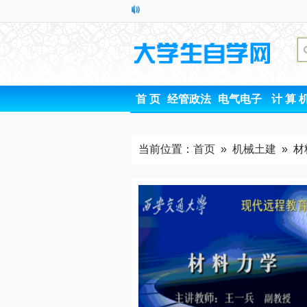
首 页
经管政法
电气电子
计 算 
当前位置：
首页
»
机械土建
» 材