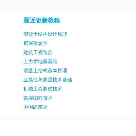
材料力学23讲
材料力学
材料力学26讲
材料力学
最近更新教程
材料力学29讲
材料力学
混凝土结构设计原理
材料力学32讲
材料力学
房屋建筑学
材料力学35讲
材料力学
建筑工程造价
材料力学38讲
材料力学
土力学地基基础
混凝土结构基本原理
材料力学41讲
材料力学
互换性与测量技术基础
材料力学44讲
材料力学
机械工程测试技术
材料力学47讲
材料力学
数控编程技术
中国建筑史
材料力学50讲
材料力学
材料力学54讲
材料力学