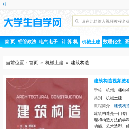
首 页
经管政法
电气电子
计 算 机
数理化生
医
机械土建
当前位置：
首页
»
机械土建
» 建筑构造
建筑构造视频教
学校：
杭州广播电
类别：
机械土建
时间
教程简介：
建筑构
建筑构造是一门专
理和构造方法的学
功能、艺术造型、