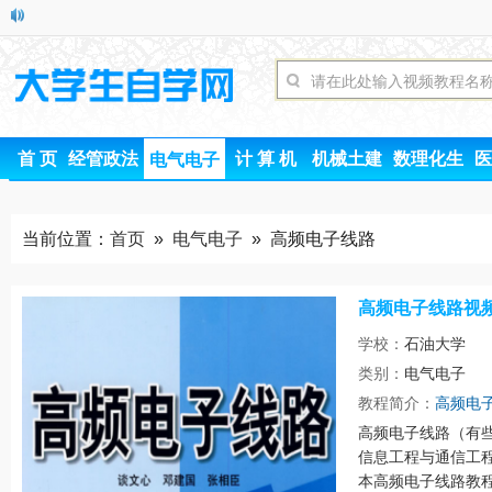
首 页
经管政法
计 算 机
机械土建
数理化生
医
电气电子
当前位置：
首页
»
电气电子
» 高频电子线路
高频电子线路视
学校：
石油大学
类别：
电气电子
时间
教程简介：
高频电
高频电子线路（有
信息工程与通信工
本高频电子线路教