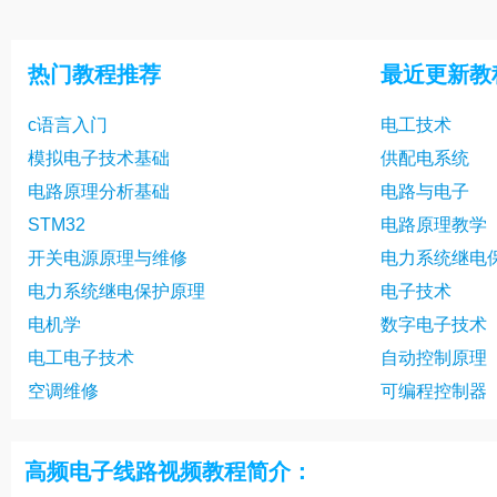
第22集
第23集
第25集
第26集
热门教程推荐
最近更新教
第28集
第29集
c语言入门
电工技术
第31集
第32集
模拟电子技术基础
供配电系统
第34集
第35集
电路原理分析基础
电路与电子
第37集
第38集
STM32
电路原理教学
开关电源原理与维修
电力系统继电
第40集
第41集
电力系统继电保护原理
电子技术
第43集
第44集
电机学
数字电子技术
电工电子技术
自动控制原理
空调维修
可编程控制器
高频电子线路视频教程简介：