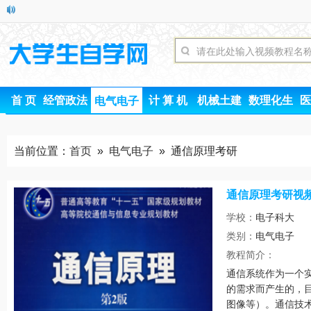
首 页
经管政法
计 算 机
机械土建
数理化生
医
电气电子
当前位置：
首页
»
电气电子
» 通信原理考研
通信原理考研视
学校：
电子科大
类别：
电气电子
时间
教程简介：
通信系统作为一个
的需求而产生的，
图像等）。通信技术