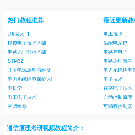
数字基带传输8
数字基带传输
数字基带传输11
数字基带传输1
热门教程推荐
最近更新教
数字基带传输14
基本的数字频
c语言入门
电工技术
基本的数字频带传输3
基本的数字频
模拟电子技术基础
供配电系统
基本的数字频带传输6
基本的数字频
电路原理分析基础
电路与电子
基本的数字频带传输9
基本的数字频
STM32
电路原理教学
开关电源原理与维修
电力系统继电
电力系统继电保护原理
电子技术
电机学
数字电子技术
电工电子技术
自动控制原理
空调维修
可编程控制器
通信原理考研视频教程简介：