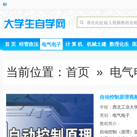
首 页
经管政法
计 算 机
机械土建
数理化生
医
电气电子
当前位置：
首页
»
电气
自动控制原理视
学校：
西北工业大
类别：
电气电子
时间
教程简介：
自动控制（原理）