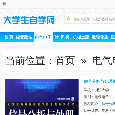
首 页
经管政法
计 算 机
机械土建
数理化生
医
电气电子
当前位置：
首页
»
电气
信号分析与处理
学校：
浙江大学
类别：
电气电子
时间
教程简介：
信号分
信号是表示消息的